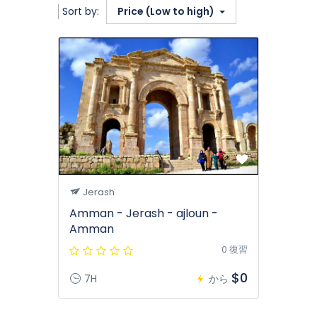
Sort by:
Price (Low to high)
Jerash
Amman - Jerash - ajloun -
Amman
0 復習
$0
7H
から