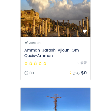
Jordan
Amman-Jarash-Ajloun-Om
Qauis-Amman
0 復習
$0
8H
から