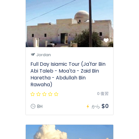
Jordan
Full Day Isiamic Tour (Ja'far Bin
Abi Taleb - Moa'ta - Zaid Bin
Haretha - Abdullah Bin
Rawaha)
0 復習
$0
8H
から