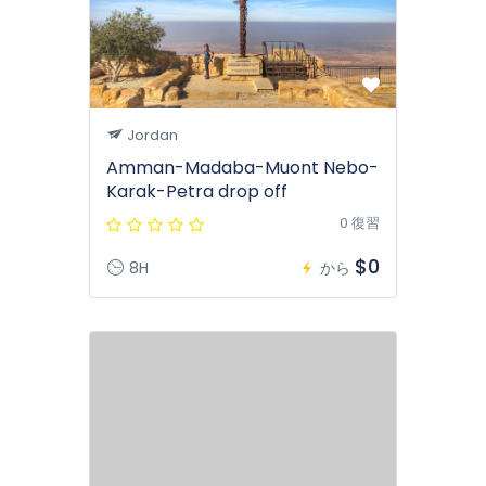
Jordan
Amman-Madaba-Muont Nebo-
Karak-Petra drop off
0 復習
$0
8H
から