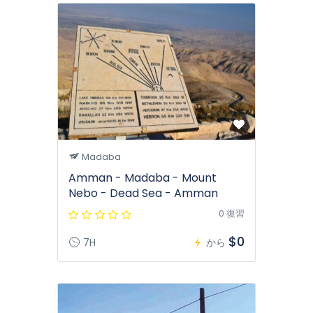
Madaba
Amman - Madaba - Mount
Nebo - Dead Sea - Amman
0 復習
$0
7H
から