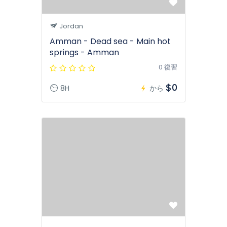
Jordan
Amman - Dead sea - Main hot
springs - Amman
0 復習
$0
8H
から