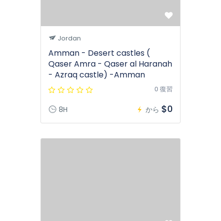
Jordan
Amman - Desert castles (
Qaser Amra - Qaser al Haranah
- Azraq castle) -Amman
0 復習
$0
8H
から