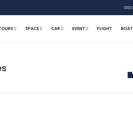
USD
TOURS
SPACE
CAR
EVENT
FLIGHT
BOA
es