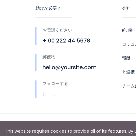
助けが必要？
会社
お電話ください
約, 略
+ 00 222 44 5678
コミュ
郵便物
報酬
hello@yoursite.com
と連携
フォローする
チーム
Copyright © 2023 Booking Jordan
This website requires cookies to provide all of its features. B