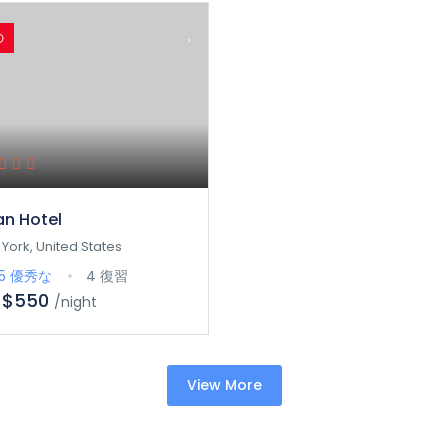
の
an Hotel
York, United States
/5
優秀な
4 復習
$550
/night
View More