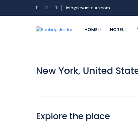
info@levanttours.com
HOME
HOTEL
New York, United Stat
Explore the place